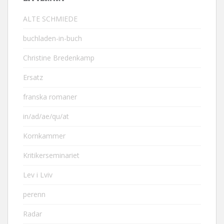
ALTE SCHMIEDE
buchladen-in-buch
Christine Bredenkamp
Ersatz
franska romaner
in/ad/ae/qu/at
Kornkammer
Kritikerseminariet
Lev i Lviv
perenn
Radar