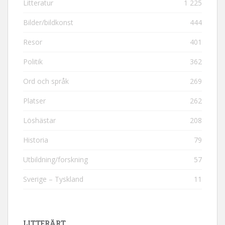
Litteratur
1 225
Bilder/bildkonst
444
Resor
401
Politik
362
Ord och språk
269
Platser
262
Löshästar
208
Historia
79
Utbildning/forskning
57
Sverige – Tyskland
11
LITTERÄRT