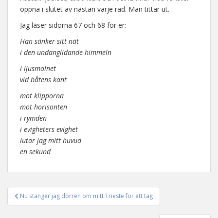
öppna i slutet av nästan varje rad. Man tittar ut.
Jag läser sidorna 67 och 68 för er:
Han sänker sitt nät
i den undanglidande himmeln
i ljusmolnet
vid båtens kant
mot klipporna
mot horisonten
i rymden
i evigheters evighet
lutar jag mitt huvud
en sekund
Nu stänger jag dörren om mitt Trieste för ett tag
Inläggsnavigering