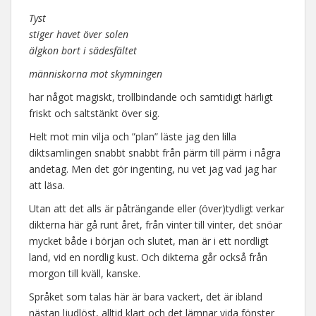
Tyst
stiger havet över solen
älgkon bort i sädesfältet
människorna mot skymningen
har något magiskt, trollbindande och samtidigt härligt
friskt och saltstänkt över sig.
Helt mot min vilja och ”plan” läste jag den lilla
diktsamlingen snabbt snabbt från pärm till pärm i några
andetag. Men det gör ingenting, nu vet jag vad jag har
att läsa.
Utan att det alls är påträngande eller (över)tydligt verkar
dikterna här gå runt året, från vinter till vinter, det snöar
mycket både i början och slutet, man är i ett nordligt
land, vid en nordlig kust. Och dikterna går också från
morgon till kväll, kanske.
Språket som talas här är bara vackert, det är ibland
nästan ljudlöst, alltid klart och det lämnar vida fönster