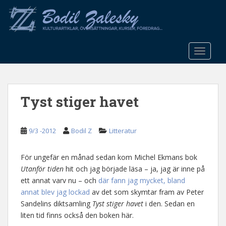
S
k
i
p
t
TOGGLE
o
m
a
Tyst stiger havet
i
n
c
9/3 -2012
Bodil Z
Litteratur
o
n
t
För ungefär en månad sedan kom Michel Ekmans bok
e
Utanför tiden
hit och jag började läsa – ja, jag är inne på
n
ett annat varv nu – och
där fann jag mycket, bland
t
annat blev jag lockad
av det som skymtar fram av Peter
Sandelins diktsamling
Tyst stiger havet
i den. Sedan en
liten tid finns också den boken här.