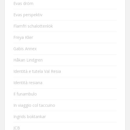
Evas dröm
Evas perspektiv
Flarnfri schalottenlök
Freya Klier
Gabis Annex
Håkan Lindgren
Identità e tutela Val Resia
Identità resiana
Il funambulo
In viaggio col taccuino
Ingrids boktankar
JCB