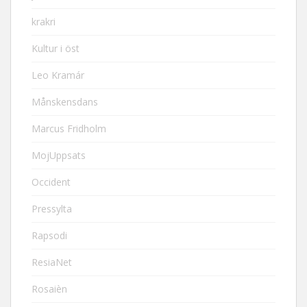
krakri
Kultur i öst
Leo Kramár
Månskensdans
Marcus Fridholm
MojUppsats
Occident
Pressylta
Rapsodi
ResiaNet
Rosaièn