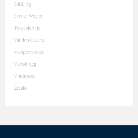
Salzblog
Svante Weyler
Tekstolomija
Världen Österut
viewpoint-east
Vikboblogg
Vinterpoet
Zrcalo