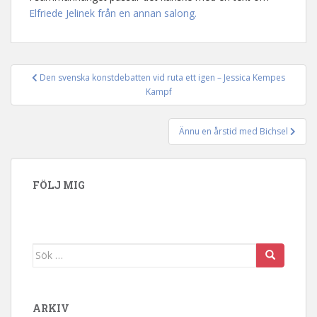
Elfriede Jelinek från en annan salong.
Den svenska konstdebatten vid ruta ett igen – Jessica Kempes
Inläggsnavigering
Kampf
Ännu en årstid med Bichsel
FÖLJ MIG
Sök efter:
ARKIV