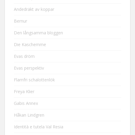
Andedräkt av koppar
Bernur
Den långsamma bloggen
Die Kaschemme
Evas dröm
Evas perspektiv
Flarnfri schalottenlök
Freya Klier
Gabis Annex
Håkan Lindgren
Identità e tutela Val Resia