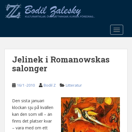
S
k
i
p
t
TOGGLE
o
m
a
Jelinek i Romanowskas
i
n
salonger
c
o
n
16/1 -2010
Bodil Z
Litteratur
t
e
Den sista januari
n
klockan sju på kvällen
t
kan den som vill – än
finns det platser kvar
– vara med om ett