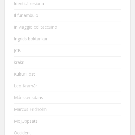
Identità resiana
Il funambulo
In viaggio col taccuino
Ingrids boktankar
JCB
krakri
Kultur i öst
Leo Kramár
Månskensdans
Marcus Fridholm
MojUppsats
Occident