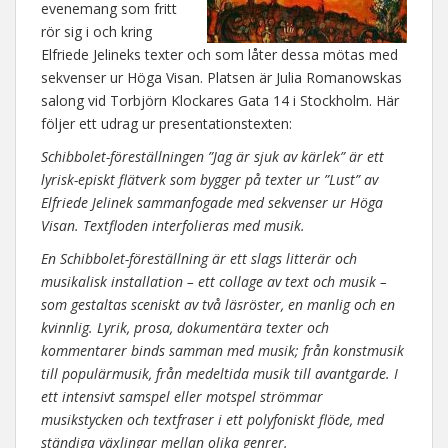
evenemang som fritt
rör sig i och kring
Elfriede Jelineks texter och som låter dessa mötas med
sekvenser ur Höga Visan. Platsen är Julia Romanowskas
salong vid Torbjörn Klockares Gata 14 i Stockholm. Här
följer ett udrag ur presentationstexten:
Schibbolet-föreställningen ”Jag är sjuk av kärlek” är ett
lyrisk-episkt flätverk som bygger på texter ur ”Lust” av
Elfriede Jelinek sammanfogade med sekvenser ur Höga
Visan. Textfloden interfolieras med musik.
En Schibbolet-föreställning är ett slags litterär och
musikalisk installation – ett collage av text och musik –
som gestaltas sceniskt av två läsröster, en manlig och en
kvinnlig. Lyrik, prosa, dokumentära texter och
kommentarer binds samman med musik; från konstmusik
till populärmusik, från medeltida musik till avantgarde. I
ett intensivt samspel eller motspel strömmar
musikstycken och textfraser i ett polyfoniskt flöde, med
ständiga växlingar mellan olika genrer.