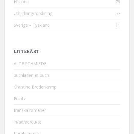
Historia
79
Utbildning/forskning
57
Sverige – Tyskland
11
LITTERÄRT
ALTE SCHMIEDE
buchladen-in-buch
Christine Bredenkamp
Ersatz
franska romaner
in/ad/ae/qu/at
Kornkammer