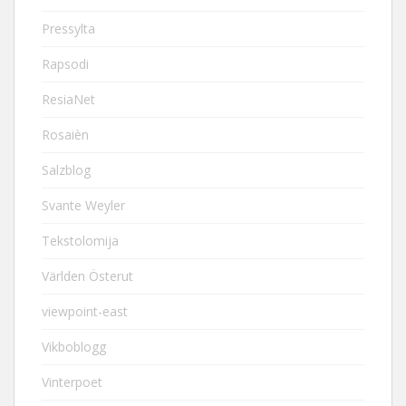
Pressylta
Rapsodi
ResiaNet
Rosaièn
Salzblog
Svante Weyler
Tekstolomija
Världen Österut
viewpoint-east
Vikboblogg
Vinterpoet