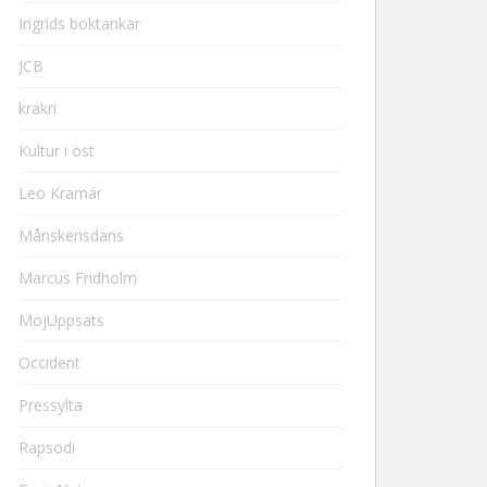
Ingrids boktankar
JCB
krakri
Kultur i öst
Leo Kramár
Månskensdans
Marcus Fridholm
MojUppsats
Occident
Pressylta
Rapsodi