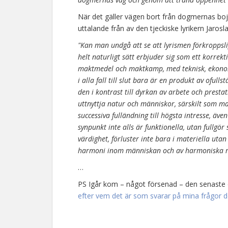
När det gäller vägen bort från dogmernas bo
uttalande från av den tjeckiske lyrikern Jaros
"Kan man undgå att se att lyrismen förkroppsli
helt naturligt sätt erbjuder sig som ett korrek
maktmedel och maktkamp, med teknisk, ekonomis
i alla fall till slut bara är en produkt av oful
den i kontrast till dyrkan av arbete och prestat
uttnyttja natur och människor, särskilt som ma
successiva fulländning till högsta intresse, äv
synpunkt inte alls är funktionella, utan fullgör 
värdighet, förluster inte bara i materiella utan
harmoni inom människan och av harmoniska r
…
PS Igår kom – något försenad – den senaste ö
efter vem det är som svarar på mina frågor 