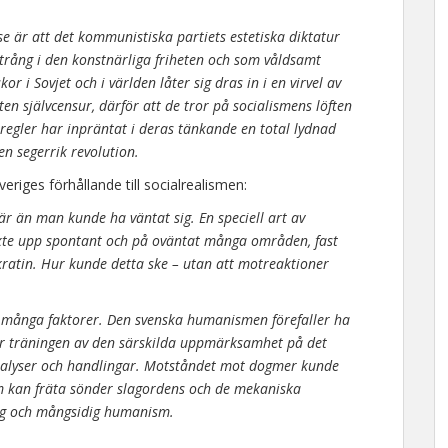
e är att det kommunistiska partiets estetiska diktatur
intrång i den konstnärliga friheten och som våldsamt
 i Sovjet och i världen låter sig dras in i en virvel av
ten självcensur, därför att de tror på socialismens löften
regler har inpräntat i deras tänkande en total lydnad
en segerrik revolution.
eriges förhållande till socialrealismen:
fär än man kunde ha väntat sig. En speciell art av
 växte upp spontant och på oväntat många områden, fast
okratin. Hur kunde detta ske – utan att motreaktioner
n många faktorer. Den svenska humanismen förefaller ha
äller träningen av den särskilda uppmärksamhet på det
analyser och handlingar. Motståndet mot dogmer kunde
m kan fräta sönder slagordens och de mekaniska
dig och mångsidig humanism.