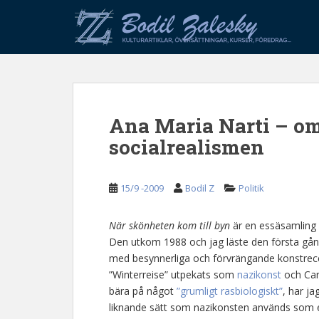
S
k
i
p
t
o
m
Ana Maria Narti – o
a
i
socialrealismen
n
c
o
15/9 -2009
Bodil Z
Politik
n
t
När skönheten kom till byn
är en essäsamling o
e
Den utkom 1988 och jag läste den första gånge
n
med besynnerliga och förvrängande konstrece
t
”Winterreise” utpekats som
nazikonst
och Car
bära på något
”grumligt rasbiologiskt”
, har ja
liknande sätt som nazikonsten används som ett