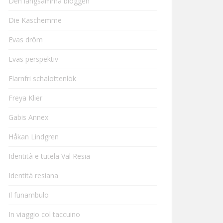
Den långsamma bloggen
Die Kaschemme
Evas dröm
Evas perspektiv
Flarnfri schalottenlök
Freya Klier
Gabis Annex
Håkan Lindgren
Identità e tutela Val Resia
Identità resiana
Il funambulo
In viaggio col taccuino