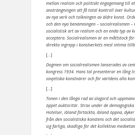
mellan realism och politiskt engagemang till et
ansträngningen att få total kontroll över kult
av nya verk och tolkningen av äldre konst. Ord
och den nya benämningen – socialrealismen – in
socialistisk art av realism och en enda typ a
acceptera. Socialrealismen är en måttstock för
direkta ingrepp i konstverkets mest intima tillbl
[…]
Dogmen om socialrealismen lanserades av cent
kongress 1934. Hans tal presenterar en lång lis
sovjetiska konstnärer och för världens alla k
[…]
Tonen i den långa rad av slagord och uppmani
öppet auktoritär. Strax under de demagogiska
Hotelser, ibland förtäckta, ibland öppna, dyker
från den socialistiska konstens och det socialist
sig farliga, skadliga för det kollektiva medveta