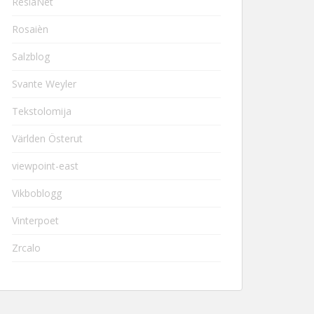
ResiaNet
Rosaièn
Salzblog
Svante Weyler
Tekstolomija
Världen Österut
viewpoint-east
Vikboblogg
Vinterpoet
Zrcalo