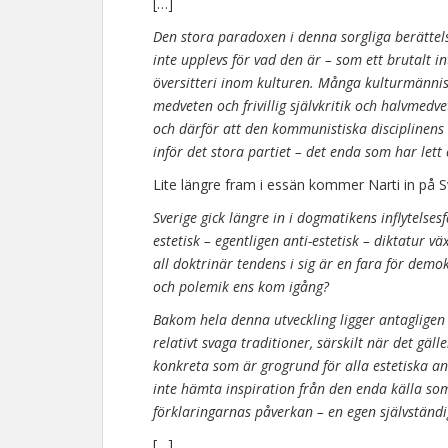
[…]
Den stora paradoxen i denna sorgliga berättels
inte upplevs för vad den är – som ett brutalt 
översitteri inom kulturen. Många kulturmänniskor
medveten och frivillig självkritik och halvmedve
och därför att den kommunistiska disciplinens 
inför det stora partiet – det enda som har lett 
Lite längre fram i essän kommer Narti in på Sv
Sverige gick längre in i dogmatikens inflytelses
estetisk – egentligen anti-estetisk – diktatur
all doktrinär tendens i sig är en fara för dem
och polemik ens kom igång?
Bakom hela denna utveckling ligger antaglige
relativt svaga traditioner, särskilt när det g
konkreta som är grogrund för alla estetiska 
inte hämta inspiration från den enda källa so
förklaringarnas påverkan – en egen självstän
[…]