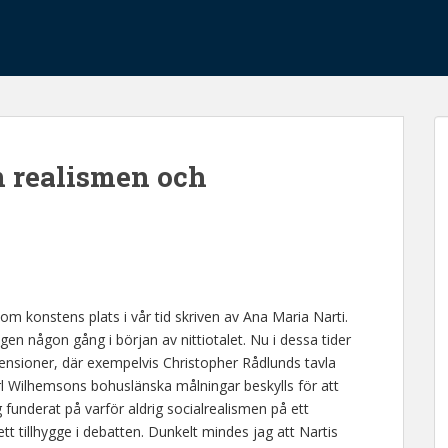
m realismen och
m konstens plats i vår tid skriven av Ana Maria Narti.
n någon gång i början av nittiotalet. Nu i dessa tider
nsioner, där exempelvis Christopher Rådlunds tavla
l Wilhemsons bohuslänska målningar beskylls för att
g funderat på varför aldrig socialrealismen på ett
 tillhygge i debatten. Dunkelt mindes jag att Nartis