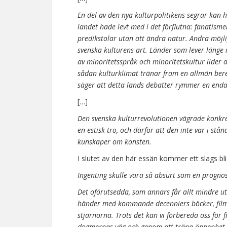
En del av den nya kulturpolitikens segrar kan 
landet hade levt med i det förflutna: fanatisme
predikstolar utan att ändra natur. Andra möjlig
svenska kulturens art. Länder som lever länge
av minoritetsspråk och minoritetskultur lide
sådan kulturklimat tränar fram en allmän bered
säger att detta lands debatter rymmer en enda 
[…]
Den svenska kulturrevolutionen vägrade konkret
en estisk tro, och därför att den inte var i stå
kunskaper om konsten.
I slutet av den här essän kommer ett slags bli
Ingenting skulle vara så absurt som en progn
Det oförutsedda, som annars får allt mindre ut
händer med kommande decenniers böcker, filmer,
stjärnorna. Trots det kan vi förbereda oss för
dogmernas väg och genom att träna öppenhet 