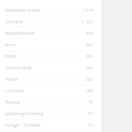
Berättelser ur livet
1 634
Litteratur
1 225
Bilder/bildkonst
444
Resor
401
Politik
362
Ord och språk
269
Platser
262
Löshästar
208
Historia
79
Utbildning/forskning
57
Sverige – Tyskland
11