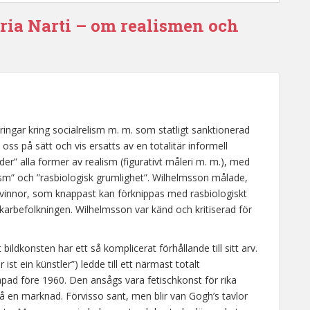
ria Narti – om realismen och
eringar kring socialrelism m. m. som statligt sanktionerad
 oss på sätt och vis ersatts av en totalitär informell
bjuder” alla former av realism (figurativt måleri m. m.), med
ism” och ”rasbiologisk grumlighet”. Wilhelmsson målade,
kvinnor, som knappast kan förknippas med rasbiologiskt
karbefolkningen. Wilhelmsson var känd och kritiserad för
bildkonsten har ett så komplicerat förhållande till sitt arv.
st ein künstler”) ledde till ett närmast totalt
apad före 1960. Den ansågs vara fetischkonst för rika
 en marknad. Förvisso sant, men blir van Gogh’s tavlor