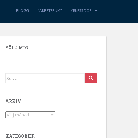
BLOGG
”ARBETSRUM”
YRKESSIDOR
FÖLJ MIG
Sök efter:
ARKIV
Arkiv
KATEGORIER