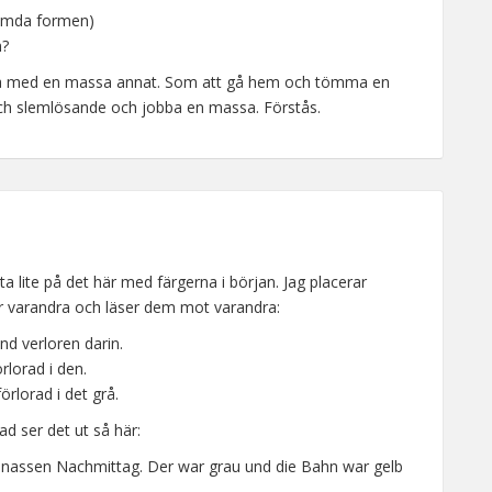
ämda formen)
n?
sla med en massa annat. Som att gå hem och tömma en
ch slemlösande och jobba en massa. Förstås.
itta lite på det här med färgerna i början. Jag placerar
ter varandra och läser dem mot varandra:
d verloren darin.
rlorad i den.
örlorad i det grå.
d ser det ut så här:
lnassen Nachmittag. Der war grau und die Bahn war gelb