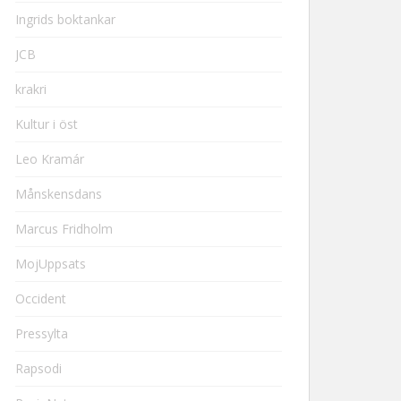
Ingrids boktankar
JCB
krakri
Kultur i öst
Leo Kramár
Månskensdans
Marcus Fridholm
MojUppsats
Occident
Pressylta
Rapsodi