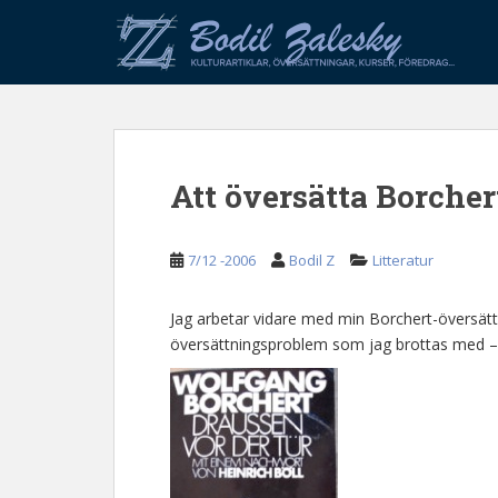
S
k
i
p
t
o
m
Att översätta Borcher
a
i
n
7/12 -2006
Bodil Z
Litteratur
c
o
n
Jag arbetar vidare med min Borchert-översätt
t
översättningsproblem som jag brottas med – i 
e
n
t