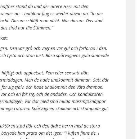
haffner stand da und der ältere Herr mit den
 wieder an – halblaut fing er wieder davon an: ”In der
r Nacht. Darum schläft man nicht. Nur darum. Das sind
, das sind nur die Stimmen.”
ket:
n. Den var grå och vagnen var gul och förlorad i den.
ch tysta och utan lust. Bara spårvagnens gula simmade
häftigt och upphetsat. Fem eller sex satt där,
termiddagen. Men de hade undkommit dimman. Satt där
 för sig själv, och hade undkommit den våta dimman.
 var och en för sig, och de andades. Och konduktören
ermiddagen, var där med sina milda mässingsknappar
a immiga rutorna. Spårvagnen skakade och skumpade gul
uktören stod där och den äldre herrn med de stora
örjade han prata om det igen: ”I luften finns de. I