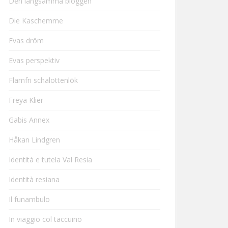
Den långsamma bloggen
Die Kaschemme
Evas dröm
Evas perspektiv
Flarnfri schalottenlök
Freya Klier
Gabis Annex
Håkan Lindgren
Identità e tutela Val Resia
Identità resiana
Il funambulo
In viaggio col taccuino