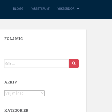
BLOGG
”ARBETSRUM”
YRKESSIDOR
FÖLJ MIG
Sök efter:
ARKIV
Arkiv
KATEGORIER