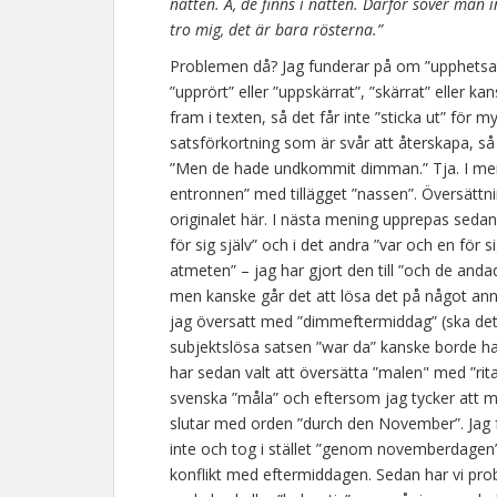
natten. Å, de finns i natten. Därför sover man 
tro mig, det är bara rösterna.”
Problemen då? Jag funderar på om ”upphetsat” ä
”upprört” eller ”uppskärrat”, ”skärrat” eller
fram i texten, så det får inte ”sticka ut” för
satsförkortning som är svår att återskapa, så 
”Men de hade undkommit dimman.” Tja. I men
entronnen” med tillägget ”nassen”. Översättni
originalet här. I nästa mening upprepas sedan ”
för sig själv” och i det andra ”var och en för 
atmeten” – jag har gjort den till ”och de anda
men kanske går det att lösa det på något ann
jag översatt med ”dimmeftermiddag” (ska det 
subjektslösa satsen ”war da” kanske borde ha et
har sedan valt att översätta ”malen" med ”rita
svenska ”måla” och eftersom jag tycker att m
slutar med orden ”durch den November”. Jag
inte och tog i stället ”genom novemberdagen”,
konflikt med eftermiddagen. Sedan har vi pr