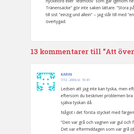
nyckelord eller ”ledmotiv” som går igenom hel
Tränensäcke” gör inte saken lättare. ”Stora på
till sist ”einzig und allein” – jag slår till med
övertygad.
13 kommentarer till “Att öve
KARIN
7/12 -2006 kl. 10:41
Ledsen att jag inte kan tyska, men eft
eftersom du beskriver problemen bra 
själva tyskan då.
Något i det första stycket med färger
”Den var grå och vagnen var gul och fö
Det var eftermiddagen som var grå (d