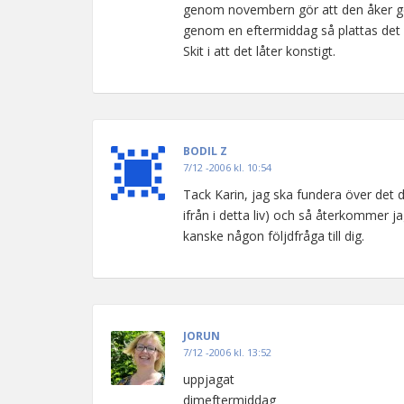
genom novembern gör att den åker ge
genom en eftermiddag så plattas det h
Skit i att det låter konstigt.
BODIL Z
7/12 -2006 kl. 10:54
Tack Karin, jag ska fundera över det 
ifrån i detta liv) och så återkommer j
kanske någon följdfråga till dig.
JORUN
7/12 -2006 kl. 13:52
uppjagat
dimeftermiddag