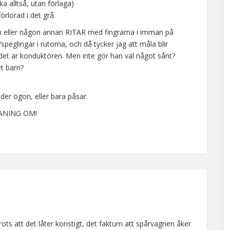
a alltså, utan förlaga)
örlorad i det grå.
en eller någon annan RITAR med fingrarna i imman på
speglingar i rutorna, och då tycker jag att måla blir
det är konduktören. Men inte gör han väl något sånt?
et barn?
nder ögon, eller bara påsar.
 ANING OM!
ots att det låter konstigt, det faktum att spårvagnen åker