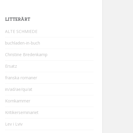
LITTERÄRT
ALTE SCHMIEDE
buchladen-in-buch
Christine Bredenkamp
Ersatz
franska romaner
in/ad/ae/qu/at
Kornkammer
Kritikerseminariet
Lev i Lviv