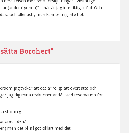
a berättelsen med små förskjutningar. ”Vielfältige
sar (under ögonen)” – här är jag inte riktigt nöjd. Och
 ”endast och allenast”, men känner mig inte helt
rsätta Borchert”
ersom jag tycker att det är roligt att översätta och
ger jag dig mina reaktioner ändå. Med reservation för
na stör mig.
rlorad i den.”
en) men det bli något oklart med det.