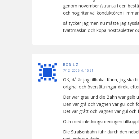
genom november (strunta i den best
och nog ritar väl konduktören i imma
så tycker jag men nu måste jag sys
tvättmaskin och köpa hosttabletter o
BODIL Z
7/12 -2006 kl. 15:31
OK, då är jag tillbaka: Karin, jag ska t
original och översättningar direkt ef
Der war grau und die Bahn war gelb un
Den var grå och vagnen var gul och fö
Det var grått och vagnen var gul och f
Och med inledningsmeningen tillkoppla
Die Straßenbahn fuhr durch den nebe
und verloren darin.