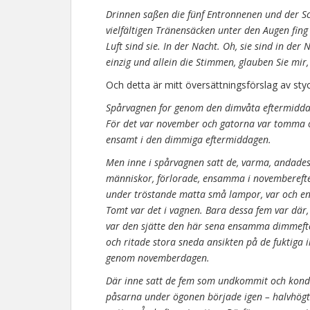
Drinnen saßen die fünf Entronnenen und der Sc
vielfältigen Tränensäcken unter den Augen fing
Luft sind sie. In der Nacht. Oh, sie sind in de
einzig und allein die Stimmen, glauben Sie mir
Och detta är mitt översättningsförslag av styc
Spårvagnen for genom den dimvåta eftermiddage
För det var november och gatorna var tomma o
ensamt i den dimmiga eftermiddagen.
Men inne i spårvagnen satt de, varma, andades 
människor, förlorade, ensamma i novemberef
under tröstande matta små lampor, var och en
Tomt var det i vagnen. Bara dessa fem var där,
var den sjätte den här sena ensamma dimmeft
och ritade stora sneda ansikten på de fuktig
genom novemberdagen.
Där inne satt de fem som undkommit och kond
påsarna under ögonen började igen – halvhögt b