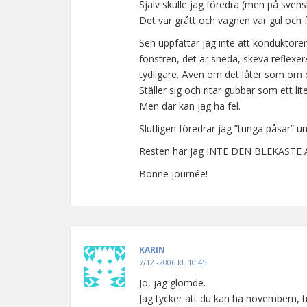
Själv skulle jag föredra (men på svensk
Det var grått och vagnen var gul och f
Sen uppfattar jag inte att konduktör
fönstren, det är sneda, skeva reflexer/
tydligare. Även om det låter som om 
Ställer sig och ritar gubbar som ett lit
Men där kan jag ha fel.
Slutligen föredrar jag ”tunga påsar” u
Resten har jag INTE DEN BLEKASTE
Bonne journée!
KARIN
7/12 -2006 kl. 10:45
Jo, jag glömde.
Jag tycker att du kan ha novembern, tr