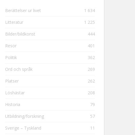
Berättelser ur livet
1 634
Litteratur
1 225
Bilder/bildkonst
444
Resor
401
Politik
362
Ord och språk
269
Platser
262
Löshästar
208
Historia
79
Utbildning/forskning
57
Sverige – Tyskland
11