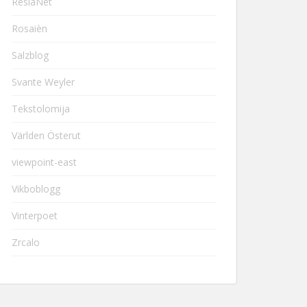
ResiaNet
Rosaièn
Salzblog
Svante Weyler
Tekstolomija
Världen Österut
viewpoint-east
Vikboblogg
Vinterpoet
Zrcalo