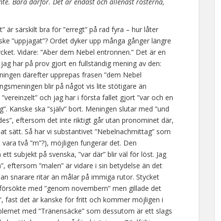
inte. Bara därför. Det är endast och allenast rösterna,
r särskilt bra för ”erregt” på rad fyra – hur låter
 kanske ”uppjagat”? Ordet dyker upp många gånger längre
 mycket. Vidare: ”Aber dem Nebel entronnen.” Det är en
jag har på prov gjort en fullständig mening av den:
ingen därefter upprepas frasen ”dem Nebel
ngsmeningen blir på något vis lite stötigare än
vereinzelt” och jag har i första fallet gjort ”var och en
sig”. Kanske ska ”själv” bort. Meningen slutar med ”und
des”, eftersom det inte riktigt går utan pronominet där,
at sätt. Så har vi substantivet ”Nebelnachmittag” som
vara två ”m”?), möjligen fungerar det. Den
t subjekt på svenska, ”var där” blir väl för löst. Jag
”, eftersom ”malen” är vidare i sin betydelse än det
an snarare ritar än målar på immiga rutor. Stycket
 försökte med ”genom novembern” men gillade det
 fast det är kanske för fritt och kommer möjligen i
oblemet med ”Tränensäcke” som dessutom är ett slags