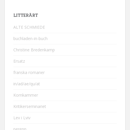
LITTERÄRT
ALTE SCHMIEDE
buchladen-in-buch
Christine Bredenkamp
Ersatz
franska romaner
in/ad/ae/qu/at
Kornkammer
Kritikerseminariet
Lev i Lviv
perenn