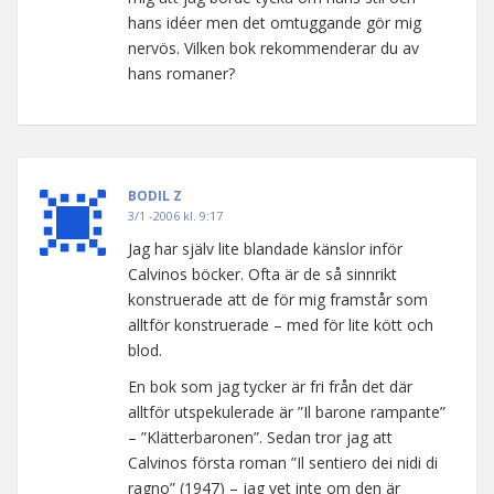
hans idéer men det omtuggande gör mig
nervös. Vilken bok rekommenderar du av
hans romaner?
BODIL Z
3/1 -2006 kl. 9:17
Jag har själv lite blandade känslor inför
Calvinos böcker. Ofta är de så sinnrikt
konstruerade att de för mig framstår som
alltför konstruerade – med för lite kött och
blod.
En bok som jag tycker är fri från det där
alltför utspekulerade är ”Il barone rampante”
– ”Klätterbaronen”. Sedan tror jag att
Calvinos första roman ”Il sentiero dei nidi di
ragno” (1947) – jag vet inte om den är