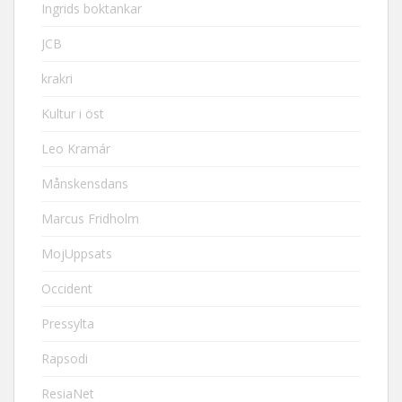
Ingrids boktankar
JCB
krakri
Kultur i öst
Leo Kramár
Månskensdans
Marcus Fridholm
MojUppsats
Occident
Pressylta
Rapsodi
ResiaNet