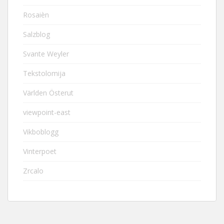
Rosaièn
Salzblog
Svante Weyler
Tekstolomija
Världen Österut
viewpoint-east
Vikboblogg
Vinterpoet
Zrcalo