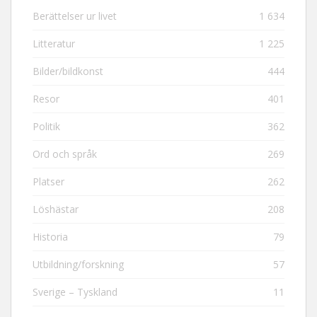
Berättelser ur livet
1 634
Litteratur
1 225
Bilder/bildkonst
444
Resor
401
Politik
362
Ord och språk
269
Platser
262
Löshästar
208
Historia
79
Utbildning/forskning
57
Sverige – Tyskland
11