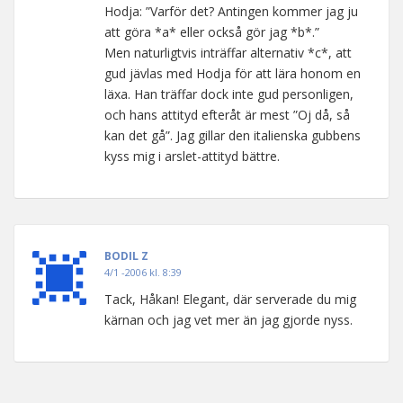
Hodja: ”Varför det? Antingen kommer jag ju
att göra *a* eller också gör jag *b*.”
Men naturligtvis inträffar alternativ *c*, att
gud jävlas med Hodja för att lära honom en
läxa. Han träffar dock inte gud personligen,
och hans attityd efteråt är mest ”Oj då, så
kan det gå”. Jag gillar den italienska gubbens
kyss mig i arslet-attityd bättre.
BODIL Z
4/1 -2006 kl. 8:39
Tack, Håkan! Elegant, där serverade du mig
kärnan och jag vet mer än jag gjorde nyss.