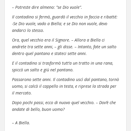
– Potreste dire almeno: ”se Dio vuole”.
Il contadino si fermò, guardò il vecchio in faccia e ribatté:
-Se Dio vuole, vado a Biella; e se Dio non vuole, devo
andarci lo stesso.
Ora, quel vecchio era il Signore. – Allora a Biella ci
andrete tra sette anni, – gli disse. – Intanto, fate un salto
dentro quel pantano e stateci sette anni.
E il contadino si trasformò tutt’a un tratto in una rana,
spiccò un salto e giù nel pantano.
Passarono sette anni. Il contadino uscì dal pantano, tornò
uomo, si calcò il cappello in testa, e riprese la strada per
il mercato.
Dopo pochi passi, ecco di nuovo quel vecchio. – Dov’è che
andate di bello, buon uomo?
– A Biella.