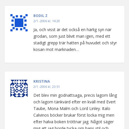
BODIL Z
2/1 -2006 kl. 14:20
Ja, och visst är det också en härlig syn när
grodan, som just blivit man igen, med ett
stadigt grepp trär hatten på huvudet och styr
kosan mot marknaden…
KRISTINA
2/1 -2006 kl. 23:51
Det blev min godnattsaga, precis lagom lång
och lagom tänkvärd efter en kväll med Evert
Taube, Mona Malm och Lord Linley. Italo
Calvinos böcker brukar först locka mig men
efter halva boken tröttnar jag. Något säger
mig att jag borde tycka om hans stil och