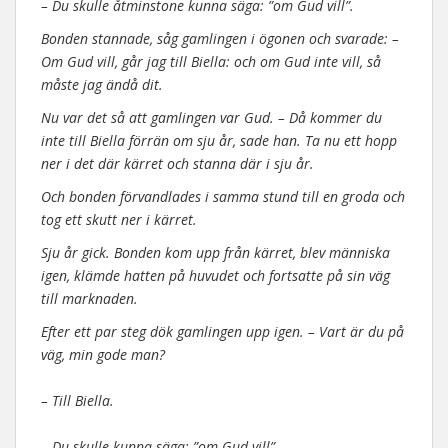
– Du skulle åtminstone kunna säga: ”om Gud vill”.
Bonden stannade, såg gamlingen i ögonen och svarade: –
Om Gud vill, går jag till Biella: och om Gud inte vill, så
måste jag ändå dit.
Nu var det så att gamlingen var Gud. – Då kommer du
inte till Biella förrän om sju år, sade han. Ta nu ett hopp
ner i det där kärret och stanna där i sju år.
Och bonden förvandlades i samma stund till en groda och
tog ett skutt ner i kärret.
Sju år gick. Bonden kom upp från kärret, blev människa
igen, klämde hatten på huvudet och fortsatte på sin väg
till marknaden.
Efter ett par steg dök gamlingen upp igen. – Vart är du på
väg, min gode man?
– Till Biella.
– Du skulle kunna säga: ”om Gud vill”.